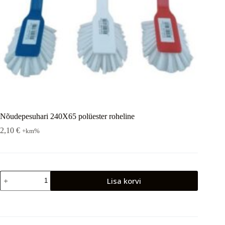
Nõudepesuhari 240X65 polüester roheline
2,10
€
+km%
Nõudepesuhari
Lisa korvi
240X65
polüester
roheline
kogus