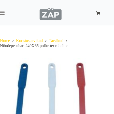
Skip
to
content
Shopping
cart
Home
Koristustarvikud
Tarvikud
Nõudepesuhari 240X65 polüester roheline