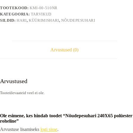
TOOTEKOOD:
KMI-00-510NR
KATEGOORIA:
TARVIKUD
SILDID:
HARI
,
KÜÜRIMISHARI
,
NÕUDEPESUHARI
Arvustused (0)
Arvustused
Tooteülevaateid veel ei ole.
Ole esimene, kes hindab toodet “Nõudepesuhari 240X65 polüester
roheline”
Arvustuse lisamiseks
logi sisse
.