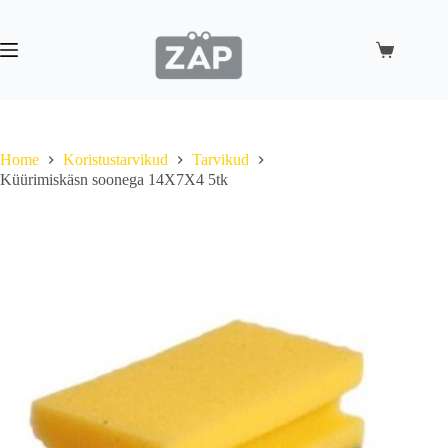
Skip
to
content
Shopping
cart
Home
Koristustarvikud
Tarvikud
Küürimiskäsn soonega 14X7X4 5tk