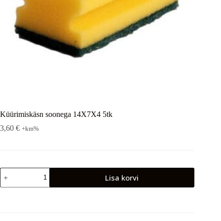
Küürimiskäsn soonega 14X7X4 5tk
3,60
€
+km%
Küürimiskäsn
Lisa korvi
soonega
14X7X4
5tk
kogus