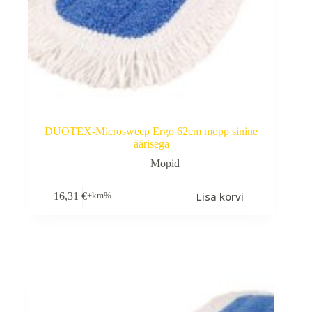
DUOTEX-Microsweep Ergo 62cm mopp sinine
äärisega
Mopid
Lisa korvi
16,31
€
+km%