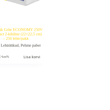
ätik Grite ECONOMY 250V
t 2-kihiline (22×22,5 cm)
– 250 lehte/pakk
Lehträtikud
,
Pehme paber
Lisa korvi
€
+km%