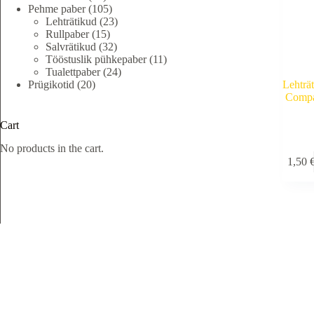
toodet
105
Pehme paber
105
toodet
23
Lehträtikud
23
15
toodet
Rullpaber
15
toodet
32
Salvrätikud
32
toodet
11
Tööstuslik pühkepaber
11
24
toodet
Tualettpaber
24
20
toodet
Lehtr
Prügikotid
20
toodet
Compac
Cart
No products in the cart.
1,50