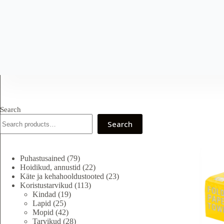
Skip
to
content
Search
Search
79
Puhastusained
79
toodet
22
Hoidikud, annustid
22
toodet
23
Käte ja kehahooldustooted
23
113
toodet
Koristustarvikud
113
19
toodet
Kindad
19
25
toodet
Lapid
25
toodet
42
Mopid
42
toodet
28
Tarvikud
28