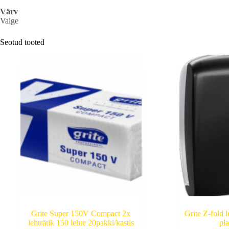
Värv
Valge
Seotud tooted
Grite Super 150V Compact 2x
Grite Z-fold l
lehträtik 150 lehte 20pakki/kastis
pla