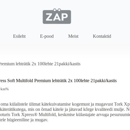
Esileht
E-pood
Meist
Kontaktid
remium lehträtik 2x 100lehte 21pakki/kastis
ess Soft Multifold Premium lehträtik 2x 100lehte 21pakki/kastis
+km%
oma külalistele ülimat kätekuivatamise kogemust ja mugavust Tork Xpr
käterätikutega, mis on õrnad kätele ja jätavad kõrge kvaliteedi mulje. 
jaoturis Tork Xpress® Multifold, keskmise külastajate arvuga pesuruum
tele hügieeniline ja mugav.