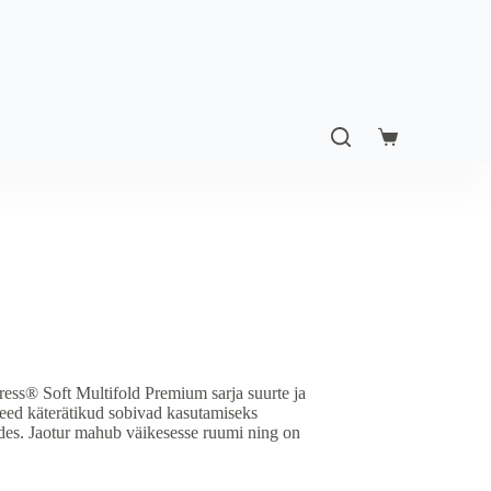
Shopping
cart
ess® Soft Multifold Premium sarja suurte ja
Need käterätikud sobivad kasutamiseks
ides. Jaotur mahub väikesesse ruumi ning on