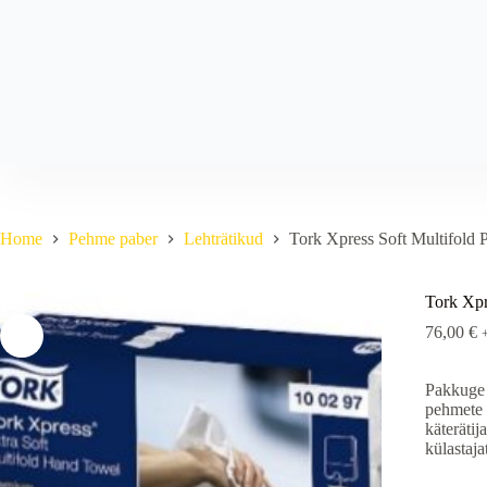
Skip
to
content
Home
Pehme paber
Lehträtikud
Tork Xpress Soft Multifold P
Tork Xpr
76,00
€
Pakkuge 
pehmete 
käteräti
külastaja