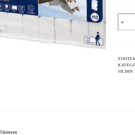
Tork
Xpress
Soft
Multifold
Premium
lehträtik
2x
100lehte
21pakki/k
TOOTE
kogus
KATEGO
SILDID:
Süsteem