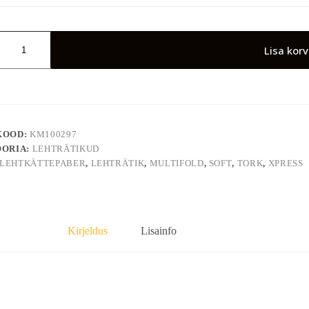
Lisa korv
astis
KOOD:
KM100297
ORIA:
LEHTRÄTIKUD
LEHTKÄTTEPABER
,
LEHTRÄTIK
,
MULTIFOLD
,
SOFT
,
TORK
,
XPRESS
Kirjeldus
Lisainfo